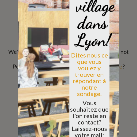
village
dans
NOT FOUND!
Lyon!
We’re sorry, the page you have looked for does not
Dites nous ce
exist in our database!
que vous
Perhaps you would like to go to our
home page
?
voulez y
trouver en
répondant à
notre
sondage.
Vous
souhaitez que
l'on reste en
contact?
Laissez-nous
votre mail: